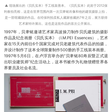
▲ 现场展出的《贝氏实本》手工线装善本。《贝氏实本》此前于2012保
利春拍亮相，这是在世界范围内第一次贝聿铭肖像和他的建筑摄影上拍，
是一部馆藏级的作品。在经保利拍卖私人藏家收藏的7年之后，展方获得
艺术家特许展出。这也是这批作品的首次公开展出。
1997年，贝聿铭邀请艺术家高波操刀制作贝氏建筑的摄影
作品及纪念画册《贝氏实本》（I.M.PEI Essences），艺术
家在15天内前往6个国家完成对贝老建筑代表作品的拍摄，
并设计制作了这本全球限量制作500册的手工线装本画册。
1997年5月6日，在卢浮宫举办的“贝聿铭80寿辰暨正式退
出职业建筑师“纪念活动上，这本书被作为礼物馈赠世界各
界要员及社会名流。