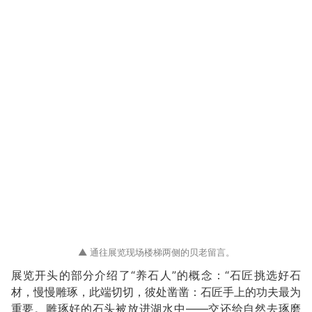
▲ 通往展览现场楼梯两侧的贝老留言。
展览开头的部分介绍了“养石人”的概念：“石匠挑选好石
材，慢慢雕琢，此端切切，彼处凿凿：石匠手上的功夫最为
重要。雕琢好的石头被放进湖水中——交还给自然去琢磨