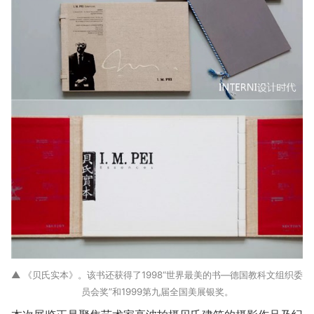
▲ 《贝氏实本》。该书还获得了1998“世界最美的书—德国教科文组织委
员会奖”和1999第九届全国美展银奖。