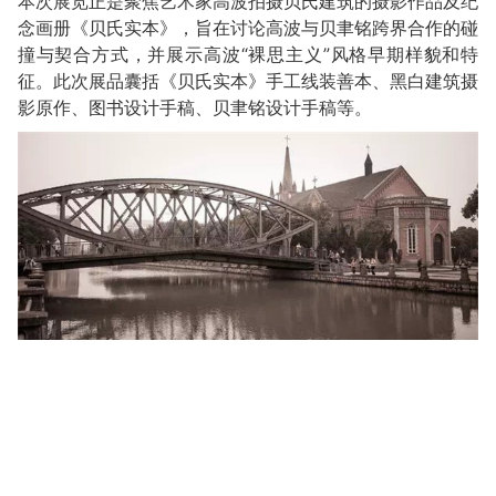
本次展览正是聚焦艺术家高波拍摄贝氏建筑的摄影作品及纪
念画册《贝氏实本》，旨在讨论高波与贝聿铭跨界合作的碰
撞与契合方式，并展示高波“裸思主义”风格早期样貌和特
征。此次展品囊括《贝氏实本》手工线装善本、黑白建筑摄
影原作、图书设计手稿、贝聿铭设计手稿等。