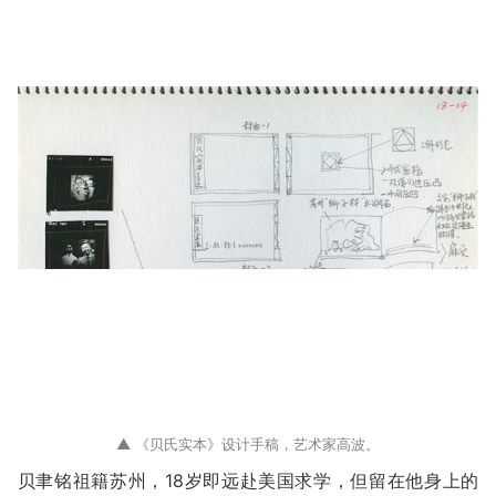
▲ 《贝氏实本》设计手稿，艺术家高波。
贝聿铭祖籍苏州，18岁即远赴美国求学，但留在他身上的