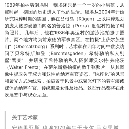
1989年柏林墙倒塌时，穆埃还只是一个十岁的小男孩，从
那时起，德国的历史进入了他的生活。穆埃从2004年开始
研究纳粹时期的德国，他在吕根岛（Rügen）上以纳粹规划
的庞大旅游设施而闻名的普洛拉（Prora）度假村拍摄了时
尚照片。几年后，他在1936年奥运村的游泳池拍摄了照
片。两个地方均为前东德的军事禁区。在拍摄“上萨尔茨堡
山”（Obersalzberg）系列时，艺术家在四年时间中数次访
问了贝希特斯加登（Berchtesgaden）希特勒的私人别
墅“鹰巢”，并研究了希特勒的私人摄影师沃尔特·弗伦茨
（Walter Frentz）在萨尔斯堡拍摄的数千张照片，从其图
像中提取关于权力和奴性的纳粹军官姿态、“纳粹化”的风景
和聚光方式为线索，拍摄置于风景中或聚光灯下的着军装或
裸体的纳粹军官、传统编发女性及物品。这些作品都将在此
次展览中与观众见面。
关于艺术家
安德里亚斯·穆埃1979年生于卡尔·马克思城