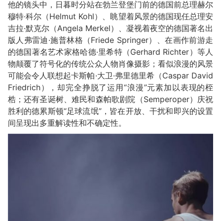
他的镜头中，日暮时分站在勃兰登堡门前的德国前总理赫尔
穆特·科尔（Helmut Kohl）、眺望着风景的德国现任总理安
吉拉·默克尔（Angela Merkel）、凝视着夜空的德国著名出
版人弗雷迪·施普林格（Friede Springer）、在画作前游走
的德国著名艺术家格哈德·里希特（Gerhard Richter）等人
物颠覆了符号化的传统公众人物肖像摄影；看似浪漫的风景
可能会令人联想起卡斯帕·大卫·弗里德里希（Caspar David
Friedrich），却完全挣脱了运用“浪漫”元素加以表现的桎
梏；还有圣诞树、难民和森帕歌剧院（Semperoper）庆祝
胜利的德累斯顿“足球流氓”，皆在开放、干扰和即兴的设置
间呈现出多重解读性和不确定性。