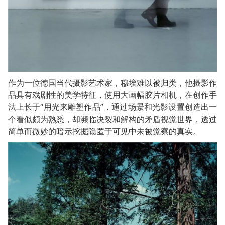
作为一位德国当代摄影艺术家，穆埃难以被归类，他摄影作
品具有戏剧性的美学特征，使用大画幅胶片相机，在创作手
法上长于“用光来雕塑作品”，通过场景和光影设置创造出一
个看似颇为熟悉，却濒临决裂和解构的矛盾视觉世界，透过
简单而微妙的暗示挖掘隐匿于可见中未被觉察的真实。