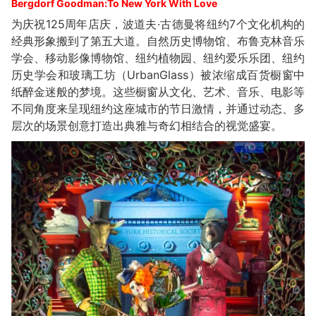
Bergdorf Goodman:To New York With Love
为庆祝125周年店庆，波道夫·古德曼将纽约7个文化机构的
经典形象搬到了第五大道。自然历史博物馆、布鲁克林音乐
学会、移动影像博物馆、纽约植物园、纽约爱乐乐团、纽约
历史学会和玻璃工坊（UrbanGlass）被浓缩成百货橱窗中
纸醉金迷般的梦境。这些橱窗从文化、艺术、音乐、电影等
不同角度来呈现纽约这座城市的节日激情，并通过动态、多
层次的场景创意打造出典雅与奇幻相结合的视觉盛宴。