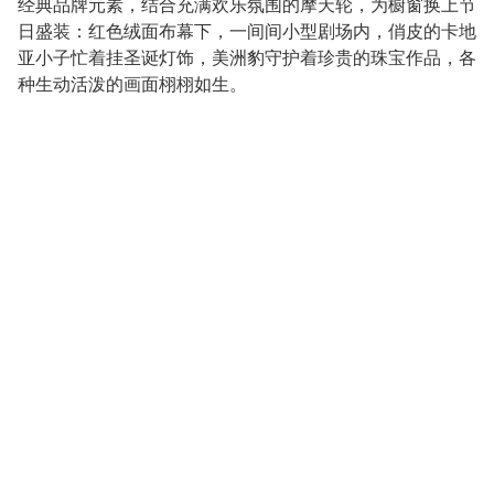
经典品牌元素，结合充满欢乐氛围的摩天轮，为橱窗换上节
日盛装：红色绒面布幕下，一间间小型剧场内，俏皮的卡地
亚小子忙着挂圣诞灯饰，美洲豹守护着珍贵的珠宝作品，各
种生动活泼的画面栩栩如生。