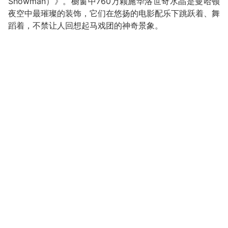
Showman）》。橱窗中760万颗施华洛世奇水晶是曼哈顿
夜空中最璀璨的装饰，它们在悠扬的电影配乐下跳跃着、舞
蹈着，不禁让人回想起马戏团的神奇景象。