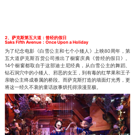
2、萨克斯第五大道：曾经的假日
Saks Fifth Avenue：Once Upon a Holiday
为了纪念电影《白雪公主和七个小矮人》上映80周年，第
五大道萨克斯百货公司推出了橱窗庆典《曾经的假日》。
14个橱窗都取自于这部迪士尼经典，从白雪公主的舞蹈、
钻石洞穴中的小矮人、邪恶的女王，到有毒的红苹果和王子
亲吻公主终成眷属的桥段。而萨克斯打造的墙面灯光秀，更
将这一经久不衰的童话故事烘托得浪漫至极。