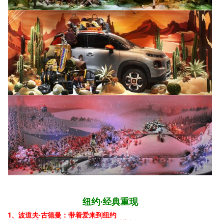
纽约·经典重现
1、波道夫·古德曼：带着爱来到纽约