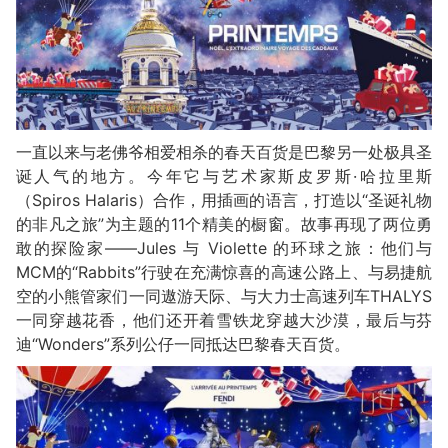
一直以来与老佛爷相爱相杀的春天百货是巴黎另一处极具圣
诞人气的地方。今年它与艺术家斯皮罗斯·哈拉里斯
（Spiros Halaris）合作，用插画的语言，打造以“圣诞礼物
的非凡之旅”为主题的11个精美的橱窗。故事再现了两位勇
敢的探险家——Jules 与 Violette 的环球之旅：他们与
MCM的“Rabbits”行驶在充满惊喜的高速公路上、与易捷航
空的小熊管家们一同遨游天际、与大力士高速列车THALYS
一同穿越花香，他们还开着雪铁龙穿越大沙漠，最后与芬
迪“Wonders”系列公仔一同抵达巴黎春天百货。