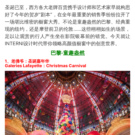
圣诞已至，西方各大老牌百货携手设计师和艺术家早就构思
好了今年的贺岁“剧本”，在全年最重要的销售季纷纷拉开了
一场堪比维密的橱窗大秀。不论是童趣盎然的巴黎、经典重
现的纽约，还是摩登前卫的伦敦……这些栩栩如生的场景，
足以让观赏的行人产生坐在影院银幕前的错觉。今天就让
INTERNI设计时代带你领略高颜值橱窗中的创意世界。
巴黎·童趣盎然
1、老佛爷：圣诞嘉年华
Galeries Lafayette：Christmas Carnival