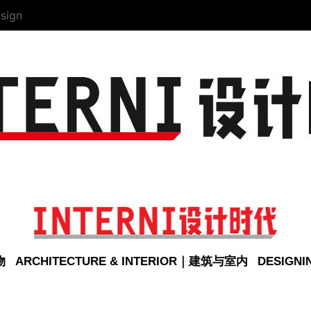
sign
物
ARCHITECTURE & INTERIOR｜建筑与室内
DESIGN