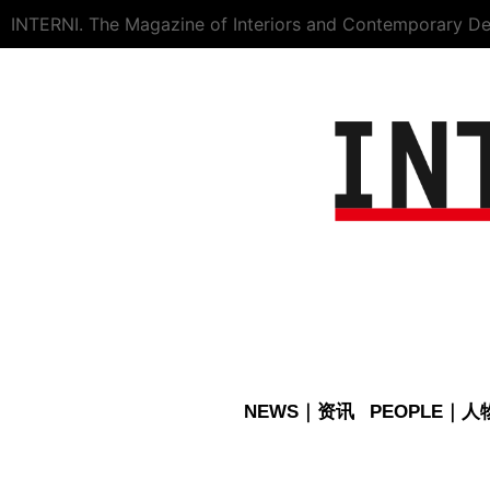
INTERNI. The Magazine of Interiors and Contemporary De
NEWS｜资讯
PEOPLE｜人