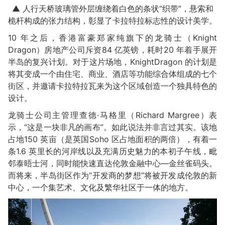
▲ 人行天桥玻璃管外层缠绕着白色的条状“织带”，悬索和
桅杆构成的张力结构，彰显了卡拉特拉标志性的设计美学。
10 年之后，香港富豪郑家纯旗下的龙骑士（Knight
Dragon）房地产公司斥资84 亿英镑，耗时20 年着手展开
半岛的复兴计划。对于这片场地，KnightDragon 的计划是
将其变成一个由住宅、商业、酒店等功能综合体组成的七个
街区，并邀请卡拉特拉瓦来为这个区域创造一个独具特色的
设计。
龙骑士公司主管理查德·马格里（Richard Margree）表
示，“这是一块非凡的画布”。如此说法并非言过其实。该地
占地150 英亩（是英国Soho 区占地面积的两倍），有着一
条1.6 英里长的河岸线以及充满历史魅力的本初子午线，毗
邻泰晤士河，同时能快速直达伦敦金融中心—金丝雀码头。
而将来，半岛街区作为“开发商的梦想”将被开发成伦敦的新
中心，一个集艺术、文化及繁华社区于一体的地方。