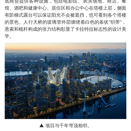
底商会提供各种设施，包括电影院、表演场地、商店、餐
馆、酒吧和健康中心。居住区和办公中心在塔楼上层，侧面
有阶梯式露台可以保证阳光不会被遮挡，也可看到各个塔楼
的景色。人行天桥的玻璃管外层缠绕着白色的条状“织带”，
悬索和桅杆构成的张力结构彰显了卡拉特拉标志性的设计美
学。
▲ 项目与千年穹顶相邻。