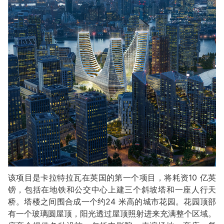
该项目是卡拉特拉瓦在英国的第一个项目，将耗资10 亿英
镑，包括在地铁和公交中心上建三个斜坡塔和一座人行天
桥。塔楼之间围合成一个约24 米高的城市花园。花园顶部
有一个玻璃圆屋顶，阳光透过屋顶照射进来充满整个区域。