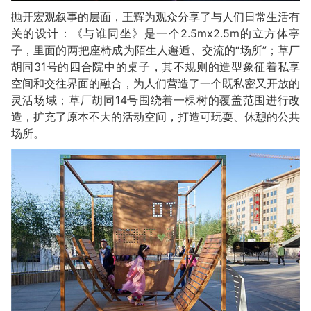
抛开宏观叙事的层面，王辉为观众分享了与人们日常生活有
关的设计：《与谁同坐》是一个2.5mx2.5m的立方体亭
子，里面的两把座椅成为陌生人邂逅、交流的“场所”；草厂
胡同31号的四合院中的桌子，其不规则的造型象征着私享
空间和交往界面的融合，为人们营造了一个既私密又开放的
灵活场域；草厂胡同14号围绕着一棵树的覆盖范围进行改
造，扩充了原本不大的活动空间，打造可玩耍、休憩的公共
场所。