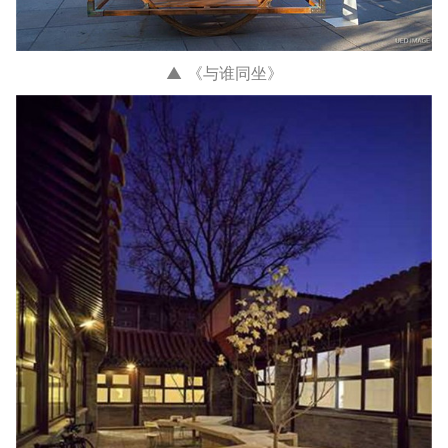
▲ 《与谁同坐》