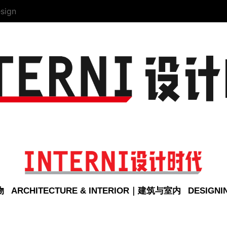
sign
物
ARCHITECTURE & INTERIOR｜建筑与室内
DESIGN