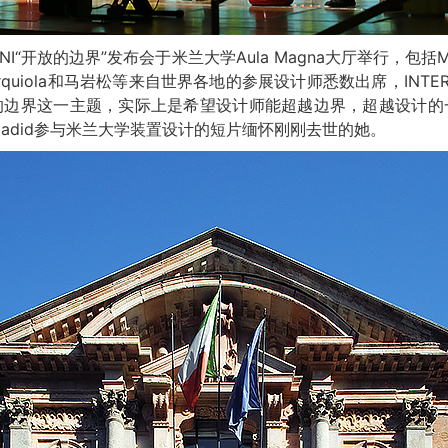
ERNI“开放的边界”发布会于米兰大学Aula Magna大厅举行，包括Marco 
icia Urquiola和马岩松等来自世界各地的参展设计师悉数出席，INTERN
的边界这一主题，实际上是希望设计师能超越边界，超越设计的
 Hadid参与米兰大学装置设计的短片缅怀刚刚去世的她。