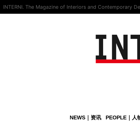
INTERNI. The Magazine of Interiors and Contemporary De
NEWS｜资讯
PEOPLE｜人