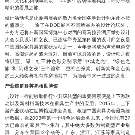
廊、文化机构倾城而动，100多个活动你追我赶，许你一段
精彩的看展之旅。
设计活动也是让参与展会的数万名全国各地设计师乐此不疲
的盛事之一，除了在DOD展区不间断举办的设计论坛外，
主办方还将在新国际博览中心对面的喜马拉雅酒店举办设计
大会以及设计师之夜。已连续举办至第四届的设计师之夜是
中国国际家具展的重磅活动之一，今年更将成为声光电色交
融、高潮迭起的盛大派对。目前可以透露的是，设计师之夜
将以蓝、绿、红三种色彩分别示意“申城之光”、“绿色之
旅”和“闪耀之夜”三个篇章，更将金斧奖、创新奖和金点奖
的三大颁奖典礼有序穿插其中，为酒会带来一波波的高潮。
产业集群群英亮相世博馆
与设计一样能够助推行业升级转型的重要因素便是上下游联
动以及新材料新技术在家具生产中的应用。2015年，上下
游产业联动在世博馆迎来新高度。根据中国家具协会最新统
计数据，自2003年第一个特色区域命名以来，全国现有37
大已命名的家具产业集群，其中绝大多数为制造型产业集
群，分布在我国12个省份，广东、浙江、江苏等家具制造