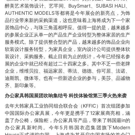
醉美艺术装饰设计、艺芊间、BuySmart、SUBASI HALI、
AUTHENTIC MODELS等都将是今年展会的新亮点，为饰
品行业带来新的采购渠道，这也意味着上海将成为下一个家
居饰品中心，与珠三角遥相呼应。值得一提的是，越来越多
的参展企业正从单一的产品生产企业转型为整体家居的生产
服务模式。除了提供整合型的产品，越来越多的饰品企业向
软装设计服务转型，为家具企业，室内设计公司提供整体软
装设计、采购服务。截止目前为止的统计，今年已经报名参
展的企业中就已经有超过二十四家之多。其中不乏一些老牌
企业，维维贝拉、福远家居、蒂法、德德、你可居、法诺、
迪斯凯、微体等。也有一些新进企业的参与，美莎、品诚物
齐、新印象等。
办公家具韩国展团吹响集结号 科技体验馆第三季火热来袭
去年大韩家具工业协同组合联合会（KFFIC）首次组团参加
中国国际办公家具展，今年更是携手了12家展商亮相，涵
盖了办公椅，保险柜，办公家具等产品，带来了韩国最in的
办公家具新时尚。今年5月韩国衣恋集团旗下Modern
House正式进驻中国，上海成为其开启中国市场的首个门