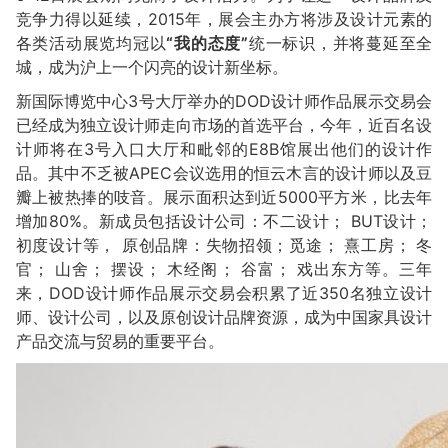
竞争力得以延续，2015年，展会主办方将涉及设计元素的
各类活动展览均冠以
“我的态度”
统一标识，并将蔓延至全
城，成为沪上一个闪亮的设计新坐标。
新国际博览中心3号大厅举办的DOD设计师作品展示交易会
已经成为独立设计师走向市场的首选平台，今年，近百名设
计师将在3号入口大厅和毗邻的E8B馆展出他们的设计作
品。其中不乏被APEC会议选用的恒云木言的设计师以及豆
瓣上被热捧的吱音。展示面积达到近5000平方米，比去年
增加80%。新成员包括设计公司：不二设计； BUT设计；
初度设计等， 原创品牌：失物招领；觅途； 熹工房； 冬
官； 山舍； 摆设； 木经阁； 谷富； 戏出东方等。三年
来，DOD设计师作品展示交易会积累了近350名独立设计
师、设计公司，以及原创设计品牌资源，成为中国家具设计
产品交流与贸易的重要平台。