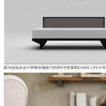
图为由知名设计师赖亚楠操刀的W5号馆展商DOMO LIFE今