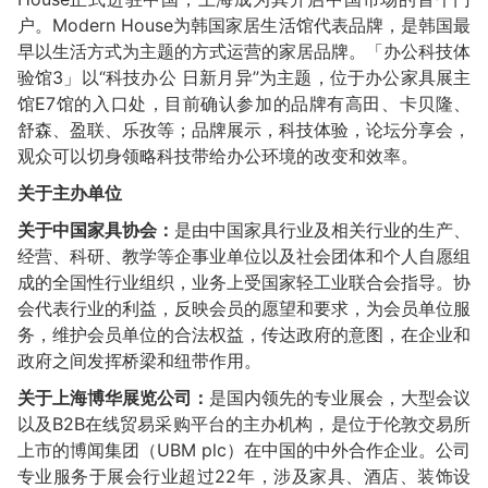
户。Modern House为韩国家居生活馆代表品牌，是韩国最
早以生活方式为主题的方式运营的家居品牌。「办公科技体
验馆3」以“科技办公 日新月异”为主题，位于办公家具展主
馆E7馆的入口处，目前确认参加的品牌有高田、卡贝隆、
舒森、盈联、乐孜等；品牌展示，科技体验，论坛分享会，
观众可以切身领略科技带给办公环境的改变和效率。
关于主办单位
关于中国家具协会：
是由中国家具行业及相关行业的生产、
经营、科研、教学等企事业单位以及社会团体和个人自愿组
成的全国性行业组织，业务上受国家轻工业联合会指导。协
会代表行业的利益，反映会员的愿望和要求，为会员单位服
务，维护会员单位的合法权益，传达政府的意图，在企业和
政府之间发挥桥梁和纽带作用。
关于上海博华展览公司：
是国内领先的专业展会，大型会议
以及B2B在线贸易采购平台的主办机构，是位于伦敦交易所
上市的博闻集团（UBM plc）在中国的中外合作企业。公司
专业服务于展会行业超过22年，涉及家具、酒店、装饰设