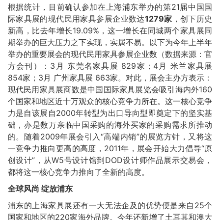
根据统计，目前确认参加在上海浦东举办的第21届中国国
际家具展的现代民用家具参展企业数达
1279家
，创下历史
新高，比去年增长19.09%，这一增长在同城两个家具展同
期举办的巨大压力之下实现，实属不易。以下为今年上半年
举办的重要展会的现代民用家具参展企业数（数据来源：官
方会刊）：3月 东莞名家具展 829家；4月 米兰家具展
854家；3月 广州家具展 663家。对此，展会主办方表示：
现代民用家具展商数是中国国际家具展览会吸引海内外160
个国家和地区近十万观众的核心竞争力所在。这一核心竞争
力是自该展自2000年转型为出口导向型即奠定下的坚实基
础，亦是数万亲临中国采购的海外买家的采购需求所推动
的。随着2009年展会引入“高端内销”的展览方针，又将这
一竞争力推向更高的高度，2011年，展会开始大力倡导“原
创设计”，从W5号设计馆到DOD设计师作品展示交易会，
都将这一核心竞争力推向了全新的高度。
全球风尚 绽放浦东
浦东的上海家具展还有一大无法企及的优势便是来自25个
国家和地区的220家海外品牌。今年还新增了土耳其和澳大