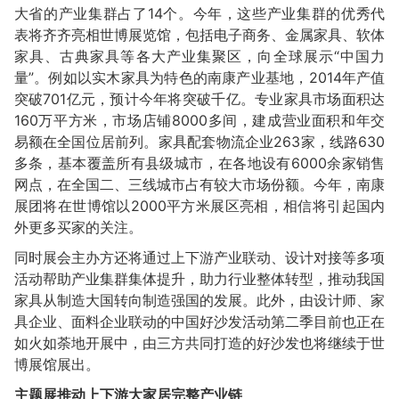
大省的产业集群占了14个。今年，这些产业集群的优秀代
表将齐齐亮相世博展览馆，包括电子商务、金属家具、软体
家具、古典家具等各大产业集聚区，向全球展示“中国力
量”。例如以实木家具为特色的南康产业基地，2014年产值
突破701亿元，预计今年将突破千亿。专业家具市场面积达
160万平方米，市场店铺8000多间，建成营业面积和年交
易额在全国位居前列。家具配套物流企业263家，线路630
多条，基本覆盖所有县级城市，在各地设有6000余家销售
网点，在全国二、三线城市占有较大市场份额。今年，南康
展团将在世博馆以2000平方米展区亮相，相信将引起国内
外更多买家的关注。
同时展会主办方还将通过上下游产业联动、设计对接等多项
活动帮助产业集群集体提升，助力行业整体转型，推动我国
家具从制造大国转向制造强国的发展。此外，由设计师、家
具企业、面料企业联动的中国好沙发活动第二季目前也正在
如火如荼地开展中，由三方共同打造的好沙发也将继续于世
博展馆展出。
主题展推动上下游大家居完整产业链