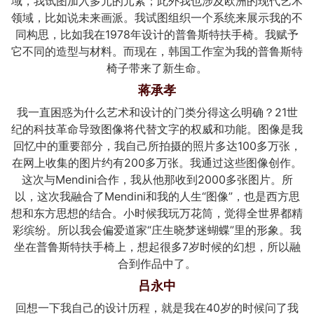
域，我试图加入多元的元素；此外我也涉及欧洲的现代艺术
领域，比如说未来画派。我试图组织一个系统来展示我的不
同构思，比如我在1978年设计的普鲁斯特扶手椅。我赋予
它不同的造型与材料。而现在，韩国工作室为我的普鲁斯特
椅子带来了新生命。
蒋承孝
我一直困惑为什么艺术和设计的门类分得这么明确？21世
纪的科技革命导致图像将代替文字的权威和功能。图像是我
回忆中的重要部分，我自己所拍摄的照片多达100多万张，
在网上收集的图片约有200多万张。我通过这些图像创作。
这次与Mendini合作，我从他那收到2000多张图片。所
以，这次我融合了Mendini和我的人生“图像”，也是西方思
想和东方思想的结合。小时候我玩万花筒，觉得全世界都精
彩缤纷。所以我会偏爱道家“庄生晓梦迷蝴蝶”里的形象。我
坐在普鲁斯特扶手椅上，想起很多7岁时候的幻想，所以融
合到作品中了。
吕永中
回想一下我自己的设计历程，就是我在40岁的时候问了我