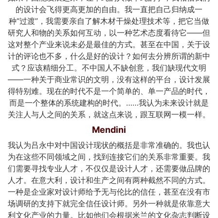
的设计会飞得更高更加的自由。我一直把自己归纳成一
种“过渡”，我需要亲自了解木材干燥处理技术等，把它当做
研究人和物的关系如何互动，以一种艺术态度看待它——但
这对整个产业来说未必是最佳的方式。甚至在中国，关于设
计的评论也不多，什么是好的设计？如何去分辨所谓的新中
式？应该精细分工。不中国人不缺创意，我们缺现代文明
——一种关于商业常识的文明，没有这样的平台，设计发展
得特别难。现在的时代不是一个简单的、单一产品的时代，
而是一个整体的系统建构的时代。……我认为未来设计就是
关注人与人之间的关系，就这点来说，跟互联网一模一样。
Mendini
我认为吕永中对中国设计现状的概括是非常准确的。我也认
为在这些不同领域之间，找到连接它们的关系非常重要。我
们需要寻找专业人才，不仅仅是设计人才，还需要做品牌的
人才。在意大利，设计和生产之间有两种截然不同的方式。
一种是企业家对设计师给予无与伦比的信任，甚至在没有市
场调研的支持下就完全信任设计师。另外一种就是依靠意大
利文化产业的力量。比如他们会根据米兰的文化杂志判断设