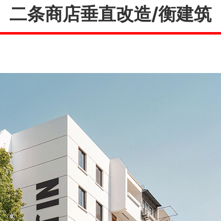
二条商店垂直改造/衡建筑