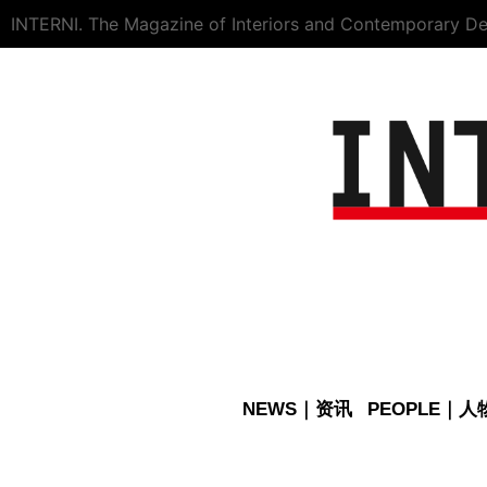
INTERNI. The Magazine of Interiors and Contemporary De
NEWS｜资讯
PEOPLE｜人