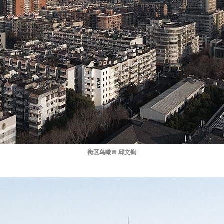
街区鸟瞰© 邱文锏