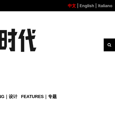
中文
| English |
Italiano
ING｜设计
FEATURES｜专题