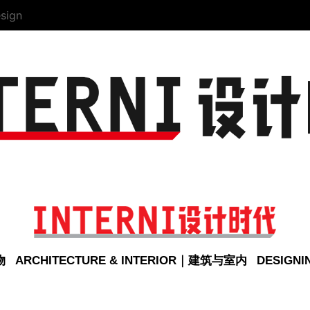
sign
物
ARCHITECTURE & INTERIOR｜建筑与室内
DESIGN