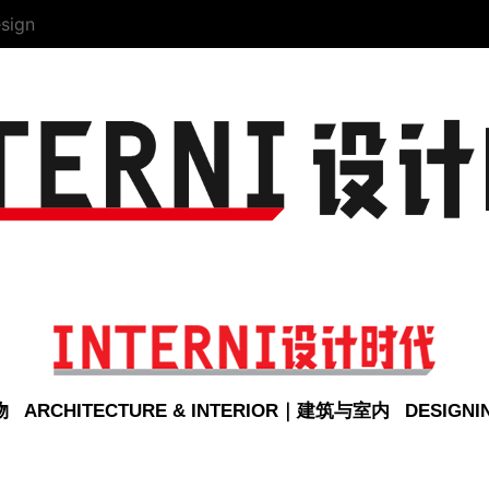
sign
物
ARCHITECTURE & INTERIOR｜建筑与室内
DESIGN