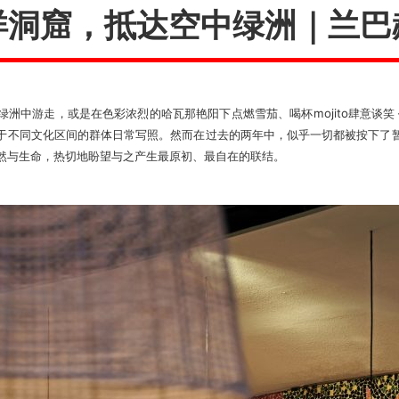
洋洞窟，抵达空中绿洲｜兰巴
洲中游走，或是在色彩浓烈的哈瓦那艳阳下点燃雪茄、喝杯mojito肆意谈笑
于不同文化区间的群体日常写照。然而在过去的两年中，似乎一切都被按下了
然与生命，热切地盼望与之产生最原初、最自在的联结。