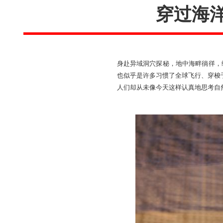
穿过海
身赴异域洞穴探秘，地中海畔徜徉，绿
也似乎是许多习惯了全球飞行、穿梭
人们却从未像今天这样认真地思考自