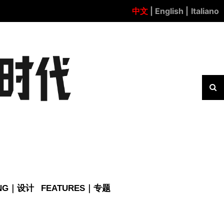
中文
| English |
Italiano
ING｜设计
FEATURES｜专题