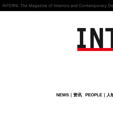
INTERNI. The Magazine of Interiors and Contemporary De
NEWS｜资讯
PEOPLE｜人