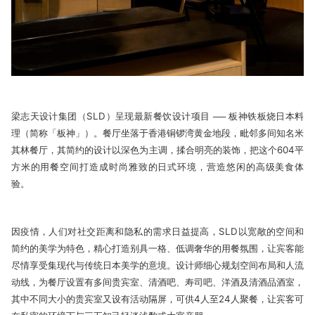
梁志天设计集团（SLD）呈现最新餐饮设计项目 ── 板神铁板烧日本料
理（简称「板神」）。餐厅坐落于香港铜锣湾黄金地段，毗邻多间知名米
其林餐厅，其简约的设计以深色为主调，揉合明亮的装饰，把这个604平
方米的用餐空间打造成时尚雅致的日式环境，营造悠闲的高级美食体
验。
因疫情，人们对社交距离和隐私的需求日益提高，SLD以宽敞的空间和
简约的美学为特色，精心打造别具一格、低调奢华的用餐氛围，让宾客能
尽情享受集现代与传统日本美学的意境。设计师细心规划空间布局和人流
动线，为餐厅设置有多间贵宾室、清酒吧、寿司吧、洋酒及清酒品酒室，
其中不同大小的贵宾室又设有活动隔屏，可供4人至24人聚餐，让宾客可