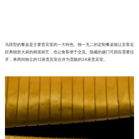
马蹄型的餐桌是主要贵宾室的一大特色。独一无二的定制餐桌能让宾客近
距离细赏大厨的精湛厨艺，也让食客便于交流。隐藏的趟门可因应需要拉
开，将两间独立的12座贵宾室合并为宽敞的24座贵宾室。