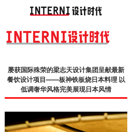
Toggl
navig
屡获国际殊荣的梁志天设计集团呈献最新
餐饮设计项目——板神铁板烧日本料理 以
低调奢华风格完美展现日本风情