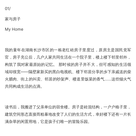
01/
家与房子
My Home
我的童年在湖南长沙市区的一栋老红砖房子里度过，原房主是国民党军
官，房子充公后，几户人家共同生活在一个院子里，楼上楼下邻里邻外，
构筑了我对家最原始的记忆。 那时候的房子并不大，但可感知的生活领
域却很宽——隔壁家新买的黑白电视机、楼下邻居分享的乡下亲戚送的柴
火腊肉、街上的叫卖、邻居的吵架声、楼道里饭菜的香气……这些烟火气
共同构成生活的点滴。
读书后，我搬进了父亲单位的宿舍楼。房子是砖混结构，一户户格子里，
建筑空间形态直接而粗暴地改变了人们的生活方式，幸好楼下还有一片长
满杂草的闲置用地，它是孩子们唯一的冒险乐园。