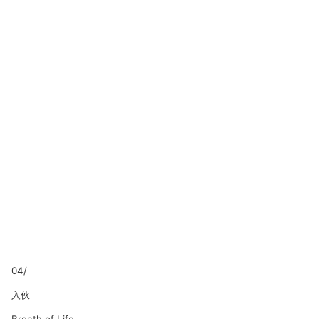
04/
入伙
Breath of Life