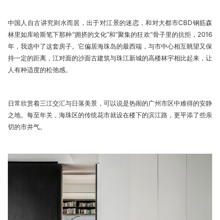
中国人自古讲究则水而居，出于对江景的迷恋，和对大都市CBD钢筋森
林里如库哈斯笔下那种“拥挤的文化”和“聚集的狂欢”骨子里的抗拒，2016
年，我选中了这套房子。它偏居海珠岛的最西端，与市中心相互眺望又保
持一定的距离，江对面的沙面古建筑与珠江新城的高楼林宇相比起来，让
人有种适度的松弛感。
日常欣赏着三江交汇与日落美景，可以说是热闹的广州市区中难得的安静
之地。每至年关，海珠区的传统花市就设在楼下的滨江路，更平添了些亲
切的市井气。