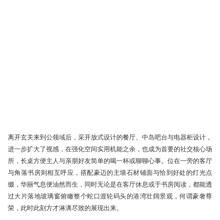
离开玄关来到公领域后，采开放式设计的餐厅、中岛吧台与电器柜设计，
进一步扩大了视感，在强化空间实用机能之余，也成为首要的社交核心场
所，长桌方便主人与亲朋好友简单的喝一杯或聊聊心事。位在一旁的客厅
与角落书房则相互呼应，搭配豪迈的主墙石材铺面与恰到好处的灯光点
缀，华丽气息便油然而生，同时无论是在客厅休息或于书房阅读，都能透
过大片落地玻璃窗俯瞰整个蛇口渡轮码头的港湾壮阔景观，何谓豪奢尊
荣，此时此刻方才淋漓尽致的展现出来。