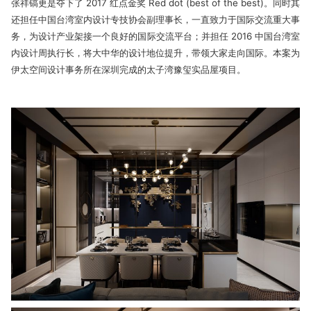
张祥镐更是夺下了 2017 红点金奖 Red dot (best of the best)。同时其
还担任中国台湾室内设计专技协会副理事长，一直致力于国际交流重大事
务，为设计产业架接一个良好的国际交流平台；并担任 2016 中国台湾室
内设计周执行长，将大中华的设计地位提升，带领大家走向国际。本案为
伊太空间设计事务所在深圳完成的太子湾豫玺实品屋项目。