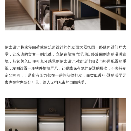
伊太设计将豫玺由荷兰建筑师设计的外立面大器氛围一路延伸进门厅大
堂，让来访的宾客一到此处，立刻在脑海内浮现出终於回到家的温暖意
境，从玄关入口便可充分感觉到伊太设计对於设计细节与格局配置的重
视，左侧设置一座铁件格栅屏风，让视线保有隐约穿透的层次，不去特别
定义空间，于是所有压力都在一瞬间获得抒发，而类似透/不透的美学元
素也在室内随处可见，给人无拘无束的自由感受。