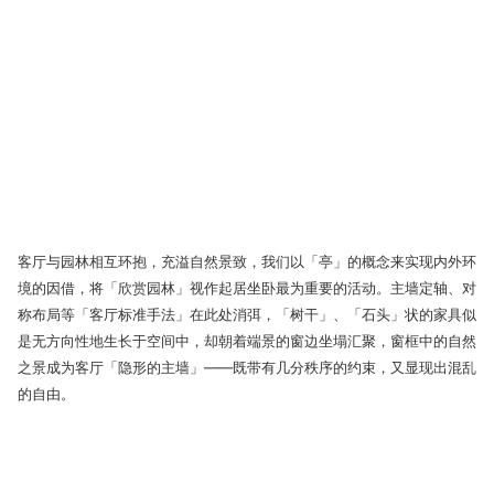
客厅与园林相互环抱，充溢自然景致，我们以「亭」的概念来实现内外环
境的因借，将「欣赏园林」视作起居坐卧最为重要的活动。主墙定轴、对
称布局等「客厅标准手法」在此处消弭，「树干」、「石头」状的家具似
是无方向性地生长于空间中，却朝着端景的窗边坐塌汇聚，窗框中的自然
之景成为客厅「隐形的主墙」——既带有几分秩序的约束，又显现出混乱
的自由。