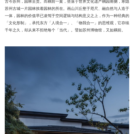
古今苏州，园林至贵。而耦前一案，坐落于世界文化遗产耦园南侧，寒隐
苏州古城一片园林挨着园林的所在。画山川丘壑于咫尺、融自然与人造于
一体，园林的价值早已凌驾于空间逻辑与结构意义之上，作为一种经典的
「文化形制」，承托东方「人境合一」、「物我合一」的思维观，它存续
千年之久，却从来不拒绝每个「当代」。譬如苏州博物馆，又如耦前。