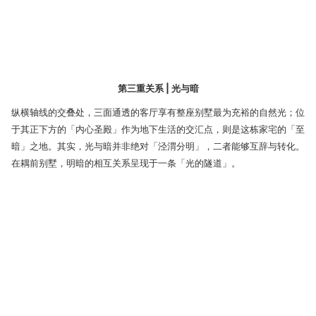
第三重关系 | 光与暗
纵横轴线的交叠处，三面通透的客厅享有整座别墅最为充裕的自然光；位
于其正下方的「内心圣殿」作为地下生活的交汇点，则是这栋家宅的「至
暗」之地。其实，光与暗并非绝对「泾渭分明」，二者能够互辞与转化。
在耦前别墅，明暗的相互关系呈现于一条「光的隧道」。