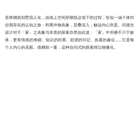
若将耦前别墅拟人化，由地上空间穿梭抵达地下的过程，恰似一场个体对
自我存在的认知之旅：剥离外物表象，层叠深入，触达内心所是。邱德光
设计对于「家」之表象与本质的探索亦类似此道：「家」中所栖不只于躯
体，更有情感的堆砌、知识的积累、欲望的印记、执着的象征……它是每
个人内心的圣殿。借耦前一案，这种自问式的探索得以物像化。