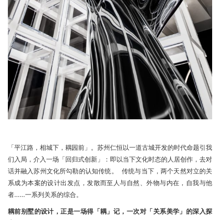
「平江路，相城下，耦园前」。苏州仁恒以一道古城开发的时代命题引我
们入局，介入一场「回归式创新」：即以当下文化时态的人居创作，去对
话并融入苏州文化所勾勒的认知传统。 传统与当下，两个天然对立的关
系成为本案的设计出发点，发散而至人与自然、外物与内在，自我与他
者……一系列关系的综合。
耦前别墅的设计，正是一场得「耦」记，一次对「关系美学」的深入探