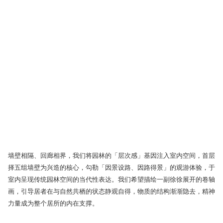
墙壁相隔、回廊相界，我们将园林的「层次感」基因注入室内空间，首层
择五组墙壁为兴造的核心，勾勒「因景设路、因路得景」的观游体验，于
室内呈现传统园林空间的当代性表达。我们希望描绘一副徐徐展开的卷轴
画，引导居者在与自然共栖的状态静观自得，物质的结构渐渐隐去，精神
力量成为整个居所的内在支撑。