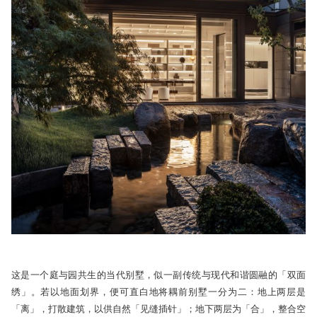
这是一个庭与园共生的当代别墅，似一副传统与现代和谐圆融的「双面
绣」。若以地面划界，便可直白地将耦前别墅一分为二：地上两层是
「离」，打散建筑，以供自然「见缝插针」；地下两层为「合」，整合空