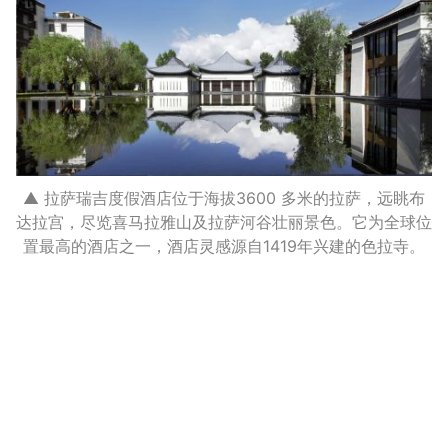
▲ 拉萨瑞吉度假酒店位于海拔3600 多米的拉萨，远眺布
达拉宫，尽览喜马拉雅山及拉萨河谷壮丽景色。它为全球位
置最高的酒店之一，酒店灵感源自1419年兴建的色拉寺。