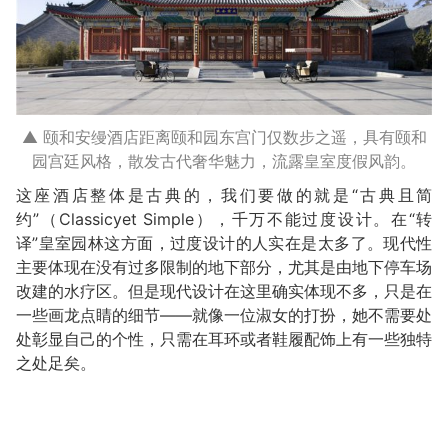
▲ 颐和安缦酒店距离颐和园东宫门仅数步之遥，具有颐和
园宫廷风格，散发古代奢华魅力，流露皇室度假风韵。
这座酒店整体是古典的，我们要做的就是“古典且简
约”（Classicyet Simple），千万不能过度设计。在“转
译”皇室园林这方面，过度设计的人实在是太多了。现代性
主要体现在没有过多限制的地下部分，尤其是由地下停车场
改建的水疗区。但是现代设计在这里确实体现不多，只是在
一些画龙点睛的细节——就像一位淑女的打扮，她不需要处
处彰显自己的个性，只需在耳环或者鞋履配饰上有一些独特
之处足矣。