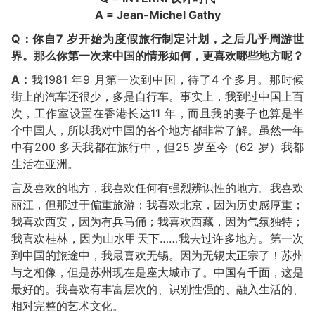
A = Jean-Michel Gathy
Q：你自7 岁开始为度假旅行制定计划，之后几乎周游世
界。那么你第一次来中国的情形如何，更喜欢哪些地方呢？
A：
我1981 年9 月第一次到中国，待了4 个多月。那时候
街上的汽车还很少，多是自行车。事实上，我到过中国上百
次，工作室设置在香港长达11 年，而且我的妻子也算是半
个中国人，所以我对中国的各个地方都非常了解。虽然一年
中有200 多天我都在旅行中，但25 岁至今（62 岁）我都
生活在亚洲。
言及喜欢的地方，我喜欢任何有强烈辨识性的地方。我喜欢
丽江，但那过于偏重旅游；我喜欢北京，因为历史感厚重；
我喜欢西安，因为有兵马俑；我喜欢西藏，因为气氛独特；
我喜欢桂林，因为山水甲天下……我去过许多地方。第一次
到中国的旅途中，我最喜欢无锡。因为无锡太正宗了！苏州
与之相像，但是苏州现在是座大城市了。中国有千面，这是
最好的。我喜欢有丰富层次的、识别性强的、融入生活的、
相对完整的艺术文化。