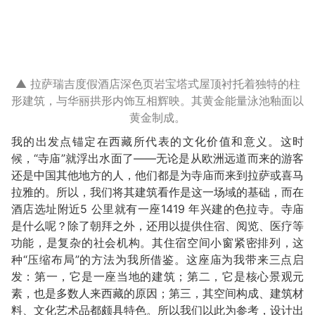
▲ 拉萨瑞吉度假酒店深色页岩宝塔式屋顶衬托着独特的柱
形建筑，与华丽拱形内饰互相辉映。其黄金能量泳池釉面以
黄金制成。
我的出发点锚定在西藏所代表的文化价值和意义。这时
候，“寺庙”就浮出水面了——无论是从欧洲远道而来的游客
还是中国其他地方的人，他们都是为寺庙而来到拉萨或喜马
拉雅的。所以，我们将其建筑看作是这一场域的基础，而在
酒店选址附近5 公里就有一座1419 年兴建的色拉寺。寺庙
是什么呢？除了朝拜之外，还用以提供住宿、阅览、医疗等
功能，是复杂的社会机构。其住宿空间小窗紧密排列，这
种“压缩布局”的方法为我所借鉴。这座庙为我带来三点启
发：第一，它是一座当地的建筑；第二，它是核心景观元
素，也是多数人来西藏的原因；第三，其空间构成、建筑材
料、文化艺术品都颇具特色。所以我们以此为参考，设计出