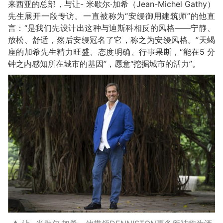
来西亚的总部，与让- 米歇尔·加希（Jean-Michel Gathy）
先生展开一段专访。一直被称为“安缦御用建筑师”的他直
言：“是我们先设计出这种与迪斯科相反的风格——宁静、
放松、舒适，然后安缦冠名了它，称之为安缦风格。”天蝎
座的加希先生精力旺盛、态度明确、行事果断，“能在5 分
钟之内感知所在城市的基因”，愿意“挖掘城市的活力”。