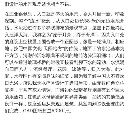
们设计的水景观反馈也相当不错。
在三亚嘉佩乐，入口就是盛大的水景，令人耳目一新、印象
深刻。整个“流水”概念，从入口处边长38 米的无边水池开
始，水流经过许多阶梯状排布的景观节点，层层下跌最终汇
入汪洋大海。我称之为“始于月亮，终于海洋”。因为入口处
的庭院上空被屋顶围合成一个正圆形，像是一轮满月。相应
地，按照中国文化“天圆地方”的传统，地面上的水池基本为
正方形，清澈的活水顺着不规则的地砖边缘汩汩涌出，人们
可以在通过玻璃栈桥的时候直接看到脚下水的流动。水流涌
向四面八方，流经餐厅、花园、泳池等，归入大海。此外
呢，水疗区也有充满趣味的细节，因为我了解中国人不喜欢
日光浴，所以我为水疗区设计了遮阳屋顶，由无数红色立柱
支撑，非常有东方情调。而海边的黑暗餐厅则拥有五个巨大
的水族箱，红色的水母翩跹起舞异常美丽。如我的其他酒店
设计一样，这座酒店从景观到建筑、从室内到陈设全部由我
们完成，CAD图纸超过5000 张。