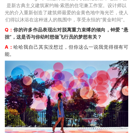
是新古典主义建筑家约翰·索恩的住宅兼工作室。设计师以
光的介入重新创造了建筑师最爱的金黄色地中海光芒，使人
们得以沐浴在这种迷人的氛围中，享受永恒的“黄金时间”。
Q：
你的许多作品表现出对脱离重力束缚的倾向，钟爱 “悬
挂”，这是否与你幼时想做飞行员的梦想有关？
A：
哈哈我自己其实没想过，但你这么一说我觉得很有可
能。