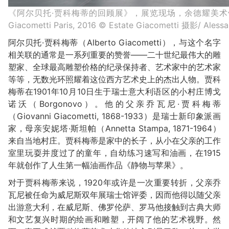
《阿尔贝托·贾科梅蒂的回顾展》，展览现场，余德耀美术馆，2016© Y
Giacometti Paris, 2016 © Estate Giacometti 摄影/ Ale
阿尔贝托·贾科梅蒂（Alberto Giacometti），与这个名字
相关联的通常是一系列重要的赞誉——二十世纪最伟大的雕
塑家、全球最高雕塑价格的纪录保持者、艺术家中的艺术家
等等，无数光环照耀着这位西方艺术史上的杰出人物。贾科
梅蒂在1901年10月10日生于瑞士意大利语区的小村庄博戈
诺沃（Borgonovo）。他的父亲乔瓦尼·贾科梅蒂
（Giovanni Giacometti, 1868-1933）是瑞士新印象派画
家，母亲安妮塔·斯坦帕（Annetta Stampa, 1871-1964）
来自当地村庄。贾科梅蒂是家中的长子，从小在父亲的工作
室里玩耍并度过了的童年，自幼练习速写和油画，在1915
年就创作了人生第一幅油画作品《静物与苹果》。
对于贾科梅蒂来说，1920年或许是一次重要转折，父亲乔
瓦尼被任命为威尼斯双年展瑞士馆评委，因而他得以随父亲
出游意大利，在威尼斯、佛罗伦萨、罗马他接触到古典大师
和文艺复兴时期的绘画和雕塑，开阔了他的艺术视野。然