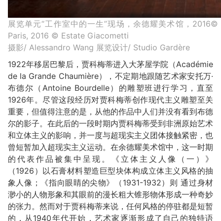
展览单元“工作室中的一生”现场，余德耀美术馆，2016© Yuz Museu
Paris, 2016 © Estate Giacometti
摄影/ Alessandro Wang 展览设计/ Studio Gardère
1922年移居巴黎后，贾科梅蒂进入大茅屋学院（Académie
de la Grande Chaumière），不定期地跟随艺术家安托万·
布德尔（Antoine Bourdelle）的雕塑班进行学习，直至
1926年。尽管这段经历对贾科梅蒂创作现代主义雕塑至关
重要，但值得注意的是，从他的作品中人们并没有看到布德
尔的影子。在此后的一段时期内贾科梅蒂受到非洲原始艺术
和立体主义的影响，并一度与超现实主义团体接触紧密，也
曾短暂加入超现实主义运动。在余德耀美术馆中，这一时期
的代表作品被集中呈现。《立体主义人像（一）》
（1926）以石膏材料塑造巨型块体构成立体主义风格的抽
象人像；《指向眼睛的尖物》（1931-1932）则 通过身材
渺小的人物形象和其眼前的漫长粗大锥形物体形成一种奇妙
的张力。然而对于贾科梅蒂来说，任何风格的停驻都是短暂
的，从1940年代开始，艺术家逐渐形成了自己的独特语