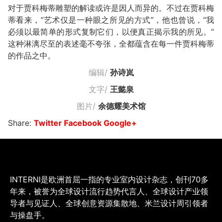
对于贾科梅蒂雕塑的解读或许是因人而异的。不过在贾科梅
蒂看来，“艺术仅是一种眼之所见的方式”，他也曾说，“我
必须以最简单的形式复制它们，以便真正揭示我的所见。”
这种淋漓尽至的表述毫不夸张，全都蕴含在每一件贾科梅蒂
的作品之中。
编辑/
孙诗岚
文字/
王懿泉
图片/
余德耀美术馆
Share:
Twitter
Facebook
Google+
INTERNI是欧洲首屈一指的专业室内设计杂志，创刊70多
年来，被誉为全球设计流行趋势代言人、全球设计产业领
导者与见证人、全球创意资源集散地、米兰设计周引领者
与操盘手。