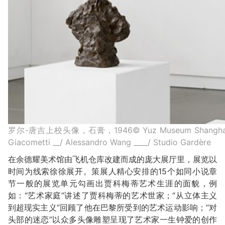
罗尔-唐吉上校头像，石膏，1946© Yuz Museum Shanghai and F
Giacometti __/ Alessandro Wang ____/ Studio Gardère
在余德耀美术馆由飞机仓库改建而成的庞大展厅里，展览以
时间为线索徐徐展开。策展人精心安排的15个如同小说章
节一般的展览单元勾画出贾科梅蒂艺术生涯的面貌，例
如：“艺术家庭”讲述了贾科梅蒂的艺术世家；“从立体主义
到超现实主义”回顾了他在巴黎所受到的艺术运动影响；“对
头部的迷恋”以众多头像雕塑呈现了艺术家一生钟爱的创作