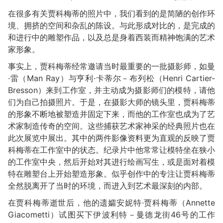
在很多有关贾科梅蒂的照片中，我们看到的是简陋的创作环
境、拥挤的空间和杂乱的陈设。与此形成对比的，是完成的
和进行中的雕塑作品，以及总是身着西装而精神饱满的艺术
家形象。
事实上，贾科梅蒂经常邀请当时最重要的一批摄影师，如曼
·雷（Man Ray）与亨利·卡蒂尔－布列松（Henri Cartier-
Bresson）来到工作室，并主动成为摄影师们的模特，请他
们为自己拍摄照片。于是，在摄影大师的镜头里，贾科梅蒂
的形象不断地被塑造并固定下来，而他的工作室也成为了艺
术家制造传奇的空间。这些捕获艺术家神采的经典照片也在
此次展览中展出。其中的两件影像资料更为直观的反映了贾
科梅蒂在工作室中的状态。纪录片中他常常让模特坐在狭小
的工作室中央，然后开始对其进行绘画写生，或是面对着模
特在雕塑台上开始塑造形象。似乎创作中的专注让贾科梅蒂
全然脱离开了当时的环境，而进入到艺术最深刻的内部。
在贾科梅蒂逝世后，他的遗孀安妮特·贾科梅蒂（Annette
Giacometti）试图买下伊波利特－曼德龙街46号的工作