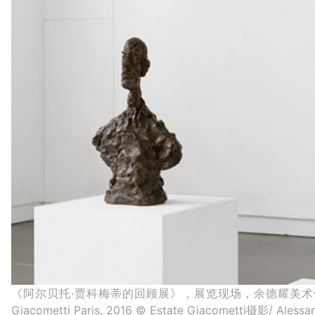
《阿尔贝托·贾科梅蒂的回顾展》，展览现场，余德耀美术馆，2016© Y
Giacometti Paris, 2016 © Estate Giacometti摄影/ Ales