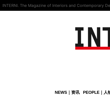
INTERNI. The Magazine of Interiors and Contemporary De
NEWS｜资讯
PEOPLE｜人