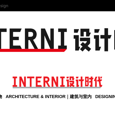
sign
物
ARCHITECTURE & INTERIOR｜建筑与室内
DESIGN