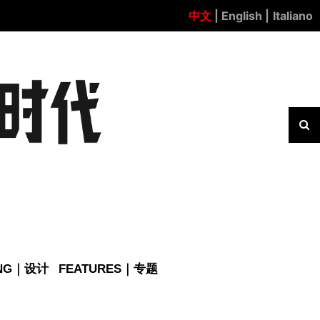
中文
| English |
Italiano
ING｜设计
FEATURES｜专题