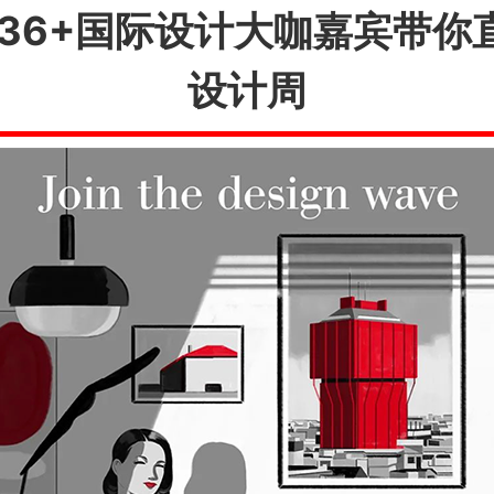
巨献 36+国际设计大咖嘉宾
设计周