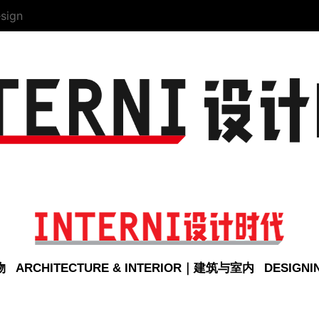
sign
物
ARCHITECTURE & INTERIOR｜建筑与室内
DESIGN