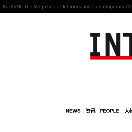
INTERNI. The Magazine of Interiors and Contemporary De
NEWS｜资讯
PEOPLE｜人