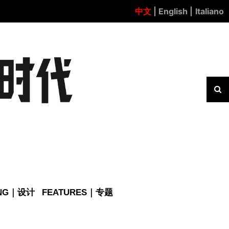
中文
| English |
Italiano
ING｜设计
FEATURES｜专题