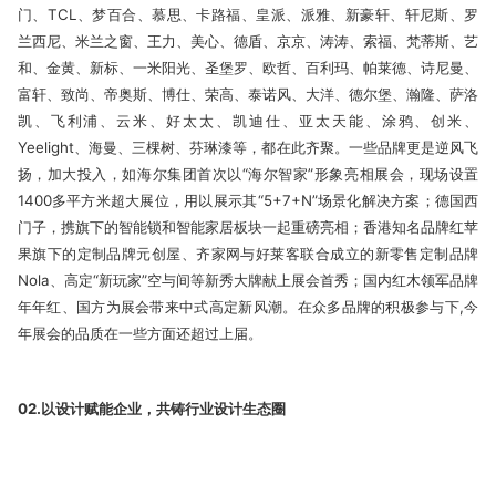
门、TCL、梦百合、慕思、卡路福、皇派、派雅、新豪轩、轩尼斯、罗
兰西尼、米兰之窗、王力、美心、德盾、京京、涛涛、索福、梵蒂斯、艺
和、金黄、新标、一米阳光、圣堡罗、欧哲、百利玛、帕莱德、诗尼曼、
富轩、致尚、帝奥斯、博仕、荣高、泰诺风、大洋、德尔堡、瀚隆、萨洛
凯、飞利浦、云米、好太太、凯迪仕、亚太天能、涂鸦、创米、
Yeelight、海曼、三棵树、芬琳漆等，都在此齐聚。一些品牌更是逆风飞
扬，加大投入，如海尔集团首次以“海尔智家”形象亮相展会，现场设置
1400多平方米超大展位，用以展示其“5+7+N”场景化解决方案；德国西
门子，携旗下的智能锁和智能家居板块一起重磅亮相；香港知名品牌红苹
果旗下的定制品牌元创屋、齐家网与好莱客联合成立的新零售定制品牌
Nola、高定“新玩家”空与间等新秀大牌献上展会首秀；国内红木领军品牌
年年红、国方为展会带来中式高定新风潮。在众多品牌的积极参与下,今
年展会的品质在一些方面还超过上届。
02.以设计赋能企业，共铸行业设计生态圈