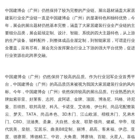
中国建博会（广州）仍然保持了较为完整的产业链。展出题材涵盖大家居
建装行业全产业链一直是中国建博会（广州）的显著特色和独特优势，今
年，展会的展出题材仍然基本完整，涵盖了大家居建装行业全产业链的主
要细分品类，展会延续定制、设计、智能、系统的四大主题特色，从上游
的生产设备、辅料配件，到整体成品全屋定制，到智能家居，可谓是行业
全覆盖，应有尽有。展会充分发挥聚合行业上下游的强大平台优势，促进
行业资源在此跨界交融。
中国建博会（广州）仍然保持了较高的品质。作为行业冠军企业首秀平
台，中国建博会（广州）的高品质历来被视为我国大家居建装行业的风向
标。今年，中国建博会（广州）依然保持较高的展出品质。行业熟悉的大
牌如索菲亚、好莱客、志邦、皮阿诺、金牌、顶固、博洛尼、玛格、诗尼
曼、百得胜、联邦高登、科凡、卡诺亚、艾依格、伊仕利、尚品宅配整装
云、梦天、TATA、尚品本色、3D木门、江山欧派、楷模木门、兄弟木
门、CBD、法迪奥、圣象、大自然、全友、联塑·领尚、健威、华帝、现
代筑美、皇朝、宝居乐、曲美B8定制、丽博、易高、客来福、伊恋、亚
度、德赛斯、博德精工、中岩、大角鹿、博赛纳、百能、火星人、喜临