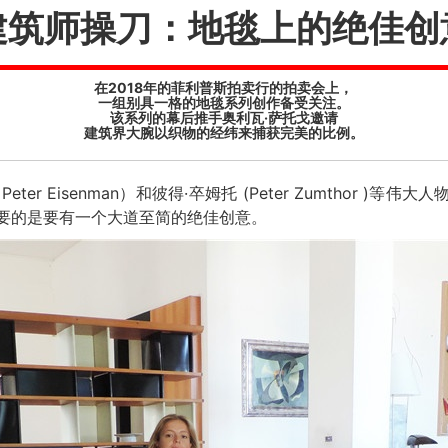
建筑师操刀：地毯上的绝佳创
在2018年的菲利普斯拍卖行的拍卖会上，
一组别具一格的地毯系列创作备受关注。
该系列的幕后推手奥利瓦·萨托戈邀请
建筑界大腕以织物的经纬来捕获完美的比例。
er Eisenman）和彼得·卒姆托 (Peter Zumthor )
要的是要有一个大道至简的绝佳创意。