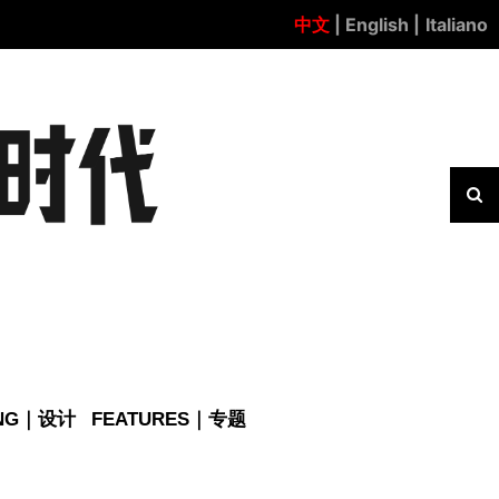
中文
| English |
Italiano
ING｜设计
FEATURES｜专题