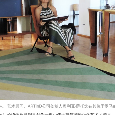
展人、艺术顾问、ARTinD公司创始人奥利瓦·萨托戈在其位于罗马
Sartogo）的绝佳创意则是创作一组由伟大建筑师设计的艺术收藏