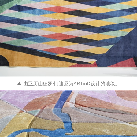
▲ 由亚历山德罗·门迪尼为ARTinD设计的地毯。