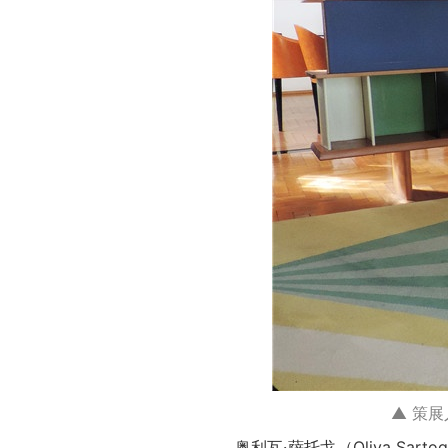
▲ 策
奥利瓦·萨托戈（Oliva 