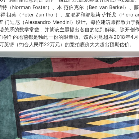
orman Foster）、本·范伯克尔（Ben van Berkel）、藤
·祖莫（Peter Zumthor）、皮耶罗和娜塔莉·萨托戈（Piero and 
门迪尼（Alessandro Mendini）设计。每位建筑师都致
谐关系的数学常数，并就该主题提出各自的独到解读。除开创
创作的地毯都是独此一份的限量版。该系列地毯在2018年4月份由
买，2.5万英镑（约合人民币22万元）的竞拍底价大大超出预期估价。