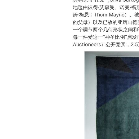
地毯由彼得·艾森曼、诺曼·福斯特（N
姆·梅恩﹙Thom Mayne）、彼得
的父母）以及已故的亚历山德罗·
一个调节两个几何形状之间和
每一件受这一“神圣比例”启发而
Auctioneers）公开竞