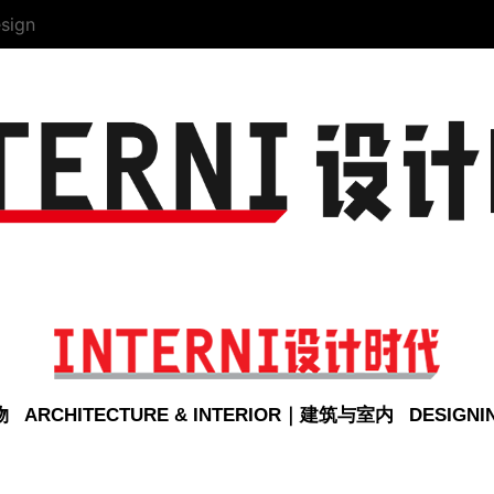
sign
物
ARCHITECTURE & INTERIOR｜建筑与室内
DESIGN