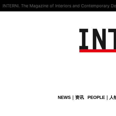
INTERNI. The Magazine of Interiors and Contemporary De
NEWS｜资讯
PEOPLE｜人