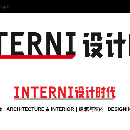
sign
物
ARCHITECTURE & INTERIOR｜建筑与室内
DESIGN