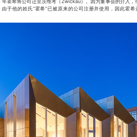
 年霍希将公司迁至茨维考（Zwickau）。因为董事会的介入，
。由于他的姓氏“霍希”已被原来的公司注册并使用，因此霍希