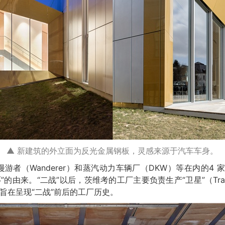
▲ 新建筑的外立面为反光金属钢板，灵感来源于汽车车身。
、漫游者（Wanderer）和蒸汽动力车辆厂（DKW）等在内的4
”的由来。“二战”以后，茨维考的工厂主要负责生产“卫星”（Tr
旨在呈现“二战”前后的工厂历史。