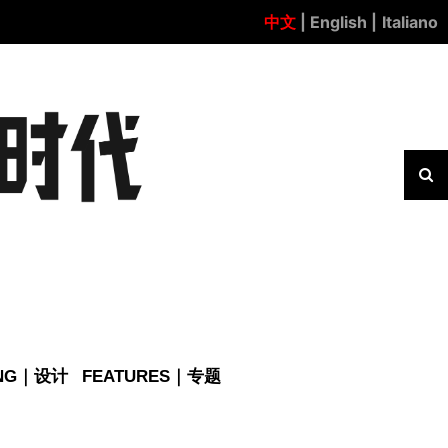
中文
| English |
Italiano
ING｜设计
FEATURES｜专题