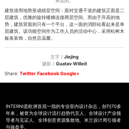
单层的。
建筑借用地势形成错层空间：面对交通干道的建筑正面是二
层建筑，优雅的旋转楼梯连接两层空间。而由于升高的地
势，建筑背面则只有一个平台，这一面的消防站看起来是单
层建筑。该功能空间作为工作人员的活动中心，采用松树木
板条装饰，自然且温馨。
文字 /
Jiejing
摄影 /
Guatav Willeit
Share:
Twitter
Facebook
Google+
INTERNI是欧洲首屈一指的专业室内设计杂志，创刊70多
年来，被誉为全球设计流行趋势代言人、全球设计产业领
导者与见证人、全球创意资源集散地、米兰设计周引领者
与操盘手。