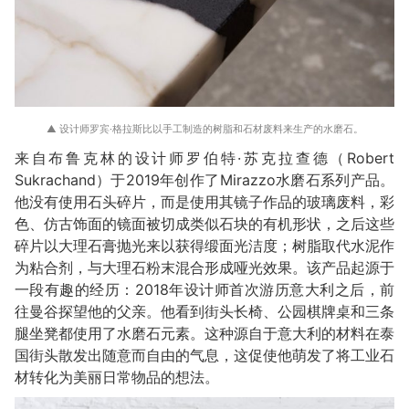
▲ 设计师罗宾·格拉斯比以手工制造的树脂和石材废料来生产的水磨石。
来自布鲁克林的设计师罗伯特·苏克拉查德（Robert
Sukrachand）于2019年创作了Mirazzo水磨石系列产品。
他没有使用石头碎片，而是使用其镜子作品的玻璃废料，彩
色、仿古饰面的镜面被切成类似石块的有机形状，之后这些
碎片以大理石膏抛光来以获得缎面光洁度；树脂取代水泥作
为粘合剂，与大理石粉末混合形成哑光效果。该产品起源于
一段有趣的经历：2018年设计师首次游历意大利之后，前
往曼谷探望他的父亲。他看到街头长椅、公园棋牌桌和三条
腿坐凳都使用了水磨石元素。这种源自于意大利的材料在泰
国街头散发出随意而自由的气息，这促使他萌发了将工业石
材转化为美丽日常物品的想法。