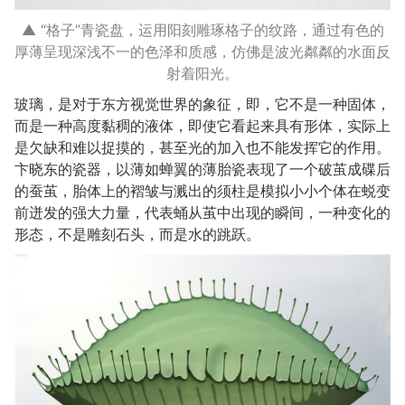
▲ “格子”青瓷盘，运用阳刻雕琢格子的纹路，通过有色的
厚薄呈现深浅不一的色泽和质感，仿佛是波光粼粼的水面反
射着阳光。
玻璃，是对于东方视觉世界的象征，即，它不是一种固体，
而是一种高度黏稠的液体，即使它看起来具有形体，实际上
是欠缺和难以捉摸的，甚至光的加入也不能发挥它的作用。
卞晓东的瓷器，以薄如蝉翼的薄胎瓷表现了一个破茧成碟后
的蚕茧，胎体上的褶皱与溅出的须柱是模拟小小个体在蜕变
前迸发的强大力量，代表蛹从茧中出现的瞬间，一种变化的
形态，不是雕刻石头，而是水的跳跃。