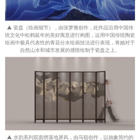
▲ 瓷盘（绘画细节），由张梦雅创作，此作品沿用中国传
统文化中松鹤延年的美好寓意进行构图，运用中国传统陶瓷
绘画中极具代表性的青花分水绘画技法进行表现，将她对于
自然山水和城市发展的感悟绘制于瓷盘之上。
▲ 水韵系列双面绣落地屏风，由马聪创作，以抽象简约的