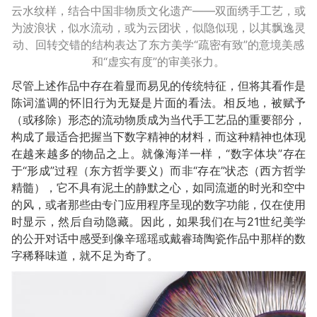
云水纹样，结合中国非物质文化遗产——双面绣手工艺，或
为波浪状，似水流动，或为云团状，似隐似现，以其飘逸灵
动、回转交错的结构表达了东方美学“疏密有致”的意境美感
和“虚实有度”的审美张力。
尽管上述作品中存在着显而易见的传统特征，但将其看作是
陈词滥调的怀旧行为无疑是片面的看法。相反地，被赋予
（或移除）形态的流动物质成为当代手工艺品的重要部分，
构成了最适合把握当下数字精神的材料，而这种精神也体现
在越来越多的物品之上。就像海洋一样​​，“数字体块”存在
于“形成”过程（东方哲学要义）而非“存在”状态（西方哲学
精髓），它不具有泥土的静默之心，如同流逝的时光和空中
的风，或者那些由专门应用程序呈现的数字功能，仅在使用
时显示，然后自动隐藏。因此，如果我们在与21世纪美学
的公开对话中感受到像辛瑶瑶或戴睿琦陶瓷作品中那样的数
字稀释味道，就不足为奇了。