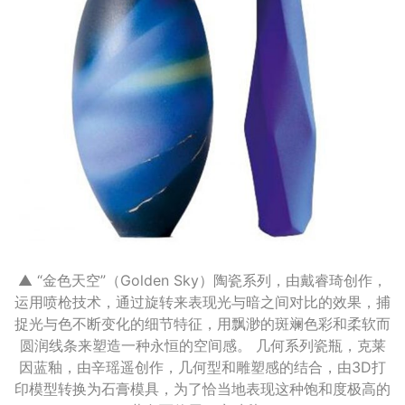
▲ “金色天空”（Golden Sky）陶瓷系列，由戴睿琦创作，
运用喷枪技术，通过旋转来表现光与暗之间对比的效果，捕
捉光与色不断变化的细节特征，用飘渺的斑斓色彩和柔软而
圆润线条来塑造一种永恒的空间感。 几何系列瓷瓶，克莱
因蓝釉，由辛瑶遥创作，几何型和雕塑感的结合，由3D打
印模型转换为石膏模具，为了恰当地表现这种饱和度极高的