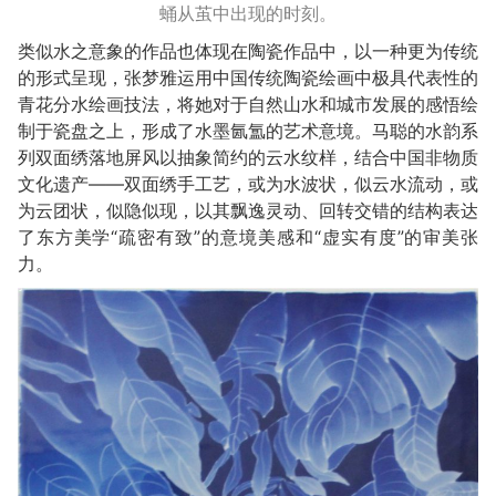
蛹从茧中出现的时刻。
类似水之意象的作品也体现在陶瓷作品中，以一种更为传统
的形式呈现，张梦雅运用中国传统陶瓷绘画中极具代表性的
青花分水绘画技法，将她对于自然山水和城市发展的感悟绘
制于瓷盘之上，形成了水墨氤氲的艺术意境。马聪的水韵系
列双面绣落地屏风以抽象简约的云水纹样，结合中国非物质
文化遗产——双面绣手工艺，或为水波状，似云水流动，或
为云团状，似隐似现，以其飘逸灵动、回转交错的结构表达
了东方美学“疏密有致”的意境美感和“虚实有度”的审美张
力。