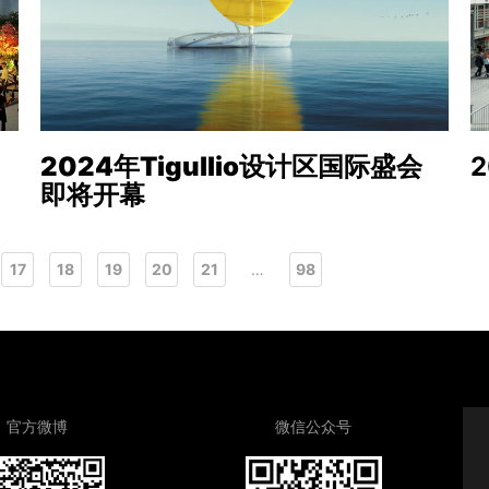
2024年Tigullio设计区国际盛会
即将开幕
17
18
19
20
21
…
98
官方微博
微信公众号