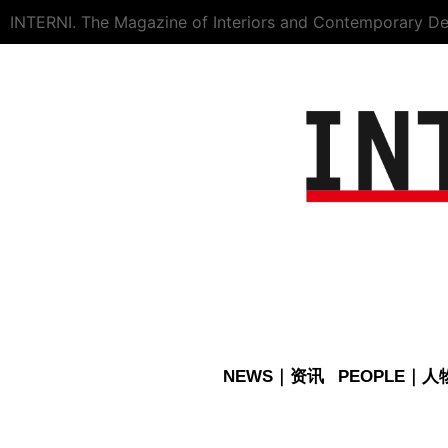
INTERNI. The Magazine of Interiors and Contemporary De
NEWS｜资讯
PEOPLE｜人