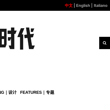
中文
| English |
Italiano
ING｜设计
FEATURES｜专题