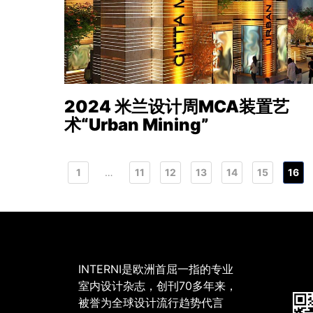
2024 米兰设计周MCA装置艺
术“Urban Mining”
1
…
11
12
13
14
15
16
INTERNI是欧洲首屈一指的专业
室内设计杂志，创刊70多年来，
被誉为全球设计流行趋势代言