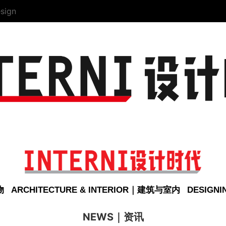
sign
物
ARCHITECTURE & INTERIOR｜建筑与室内
DESIGN
NEWS｜资讯