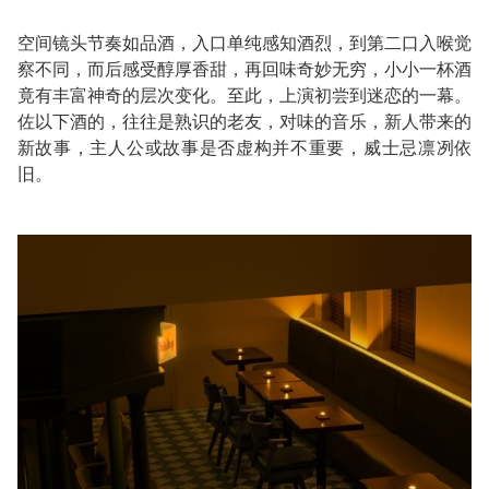
空间镜头节奏如品酒，入口单纯感知酒烈，到第二口入喉觉
察不同，而后感受醇厚香甜，再回味奇妙无穷，小小一杯酒
竟有丰富神奇的层次变化。至此，上演初尝到迷恋的一幕。
佐以下酒的，往往是熟识的老友，对味的音乐，新人带来的
新故事，主人公或故事是否虚构并不重要，威士忌凛冽依
旧。