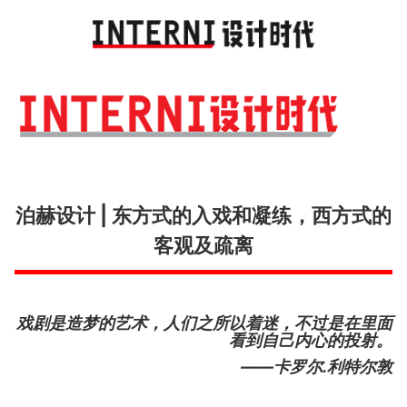
Toggl
navig
泊赫设计 | 东方式的入戏和凝练，西方式的
客观及疏离
戏剧是造梦的艺术，人们之所以着迷，不过是在里面
看到自己内心的投射。
——卡罗尔.利特尔敦