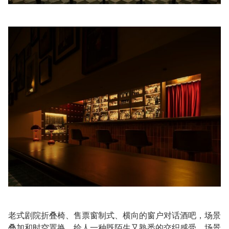
老式剧院折叠椅、售票窗制式、横向的窗户对话酒吧，场景
叠加和时空置换，给人一种既陌生又熟悉的交织感受。场景