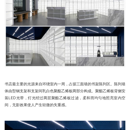
书店最主要的光源来自环绕室内一周，占据三面墙的书架陈列区。陈列墙
体由型钢支架和支架间乳白色聚酯乙烯板两部分构成。聚酯乙烯板背侧安
装LED光带，灯光经过两层聚酯乙烯板过滤，柔和而均匀地照亮室内空
间，无影效果使人产生轻微的失重感。